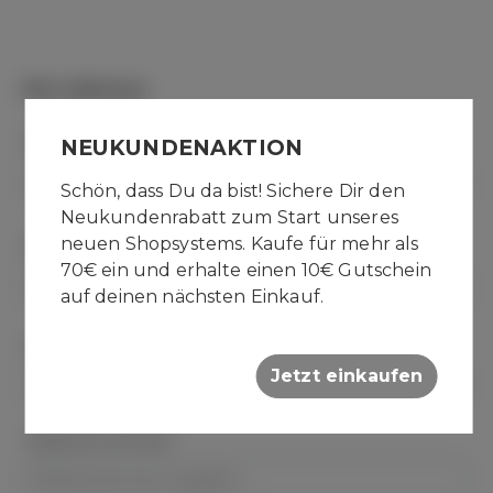
Ihre Adresse
Straße und Hausnummer*
NEUKUNDENAKTION
Schön, dass Du da bist! Sichere Dir den
Neukundenrabatt zum Start unseres
neuen Shopsystems. Kaufe für mehr als
PLZ
Ort*
70€ ein und erhalte einen 10€ Gutschein
auf deinen nächsten Einkauf.
Land*
Jetzt einkaufen
Telefonnummer